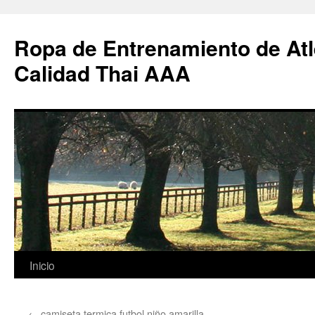
Ropa de Entrenamiento de Atl
Calidad Thai AAA
Saltar
Inicio
al
←
camiseta termica futbol niño amarilla