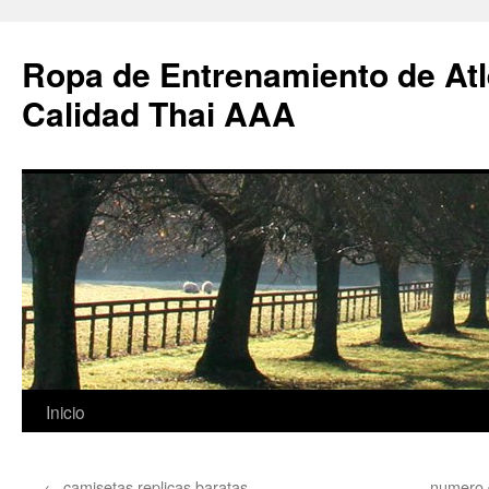
Ropa de Entrenamiento de Atl
Calidad Thai AAA
Saltar
Inicio
al
←
camisetas replicas baratas
numero 