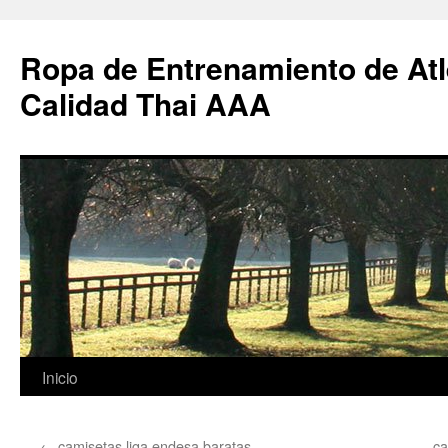
Ropa de Entrenamiento de Atl
Calidad Thai AAA
Saltar
Inicio
al
←
camisetas liga endesa baratas
ca