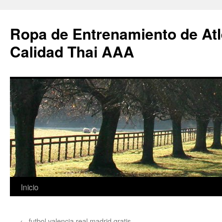
Ropa de Entrenamiento de Atl
Calidad Thai AAA
Saltar
Inicio
al
←
futbol valencia real madrid gratis