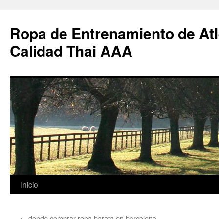
Ropa de Entrenamiento de Atl
Calidad Thai AAA
Saltar
Inicio
al
←
donde comprar ropa barata en barcelona