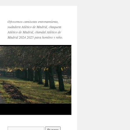
Ofrecemos camisetas entrenamiento,
sudadera Atlético de Madrid, chaqueta
Atlético de Madrid, chandal Atlético de
Madrid 2024 2025 para hombre y niño.