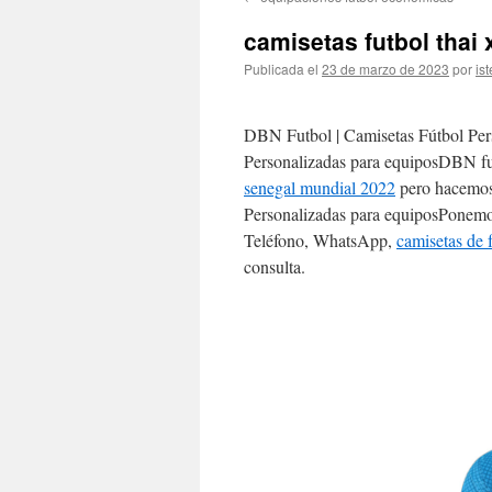
contenido
camisetas futbol thai 
Publicada el
23 de marzo de 2023
por
ist
DBN Futbol | Camisetas Fútbol Per
Personalizadas para equiposDBN fut
senegal mundial 2022
pero hacemos 
Personalizadas para equiposPonemos
Teléfono, WhatsApp,
camisetas de 
consulta.