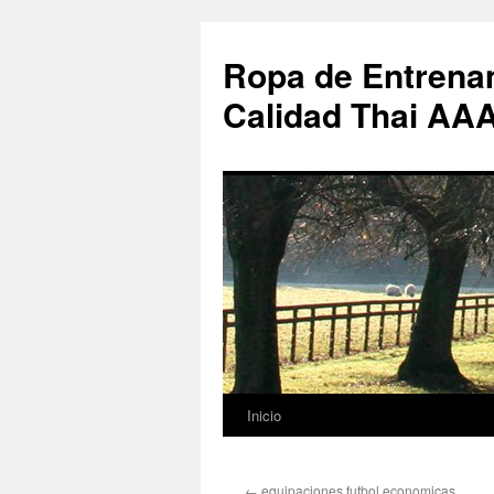
Ropa de Entrenam
Calidad Thai AA
Inicio
Saltar
al
←
equipaciones futbol economicas