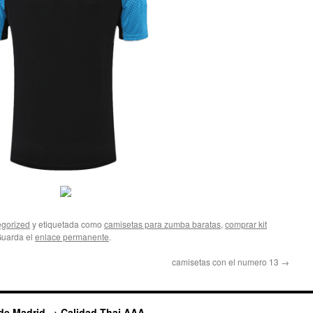
gorized
y etiquetada como
camisetas para zumba baratas
,
comprar kit
Guarda el
enlace permanente
.
camisetas con el numero 13
→
 de Madrid → Calidad Thai AAA