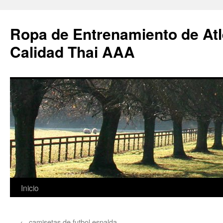
Ropa de Entrenamiento de Atl
Calidad Thai AAA
Saltar
Inicio
al
←
camisetas de futbol espalda