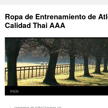
Ropa de Entrenamiento de Atl
Calidad Thai AAA
Saltar
Inicio
al
←
camisetas de futbol baratas xxl