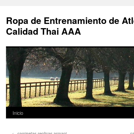
Ropa de Entrenamiento de Atl
Calidad Thai AAA
Saltar
Inicio
al
←
camisetas replicas armani
ca