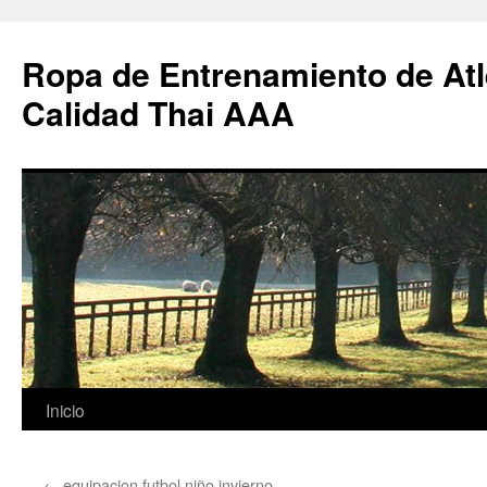
Ropa de Entrenamiento de Atl
Calidad Thai AAA
Saltar
Inicio
al
←
equipacion futbol niño invierno