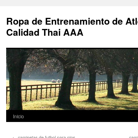
Ropa de Entrenamiento de Atl
Calidad Thai AAA
Saltar
Inicio
al
←
camisetas de futbol para nios
cami