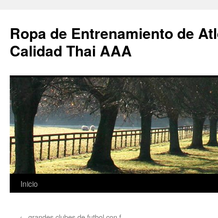
Ropa de Entrenamiento de Atl
Calidad Thai AAA
Saltar
Inicio
al
←
grandes clubes de futbol con f