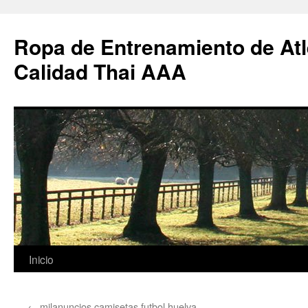
Ropa de Entrenamiento de Atl
Calidad Thai AAA
Saltar
Inicio
al
←
milanuncios camisetas futbol huelva