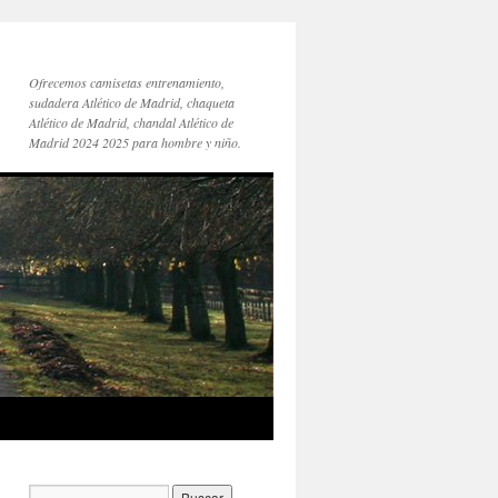
Ofrecemos camisetas entrenamiento,
sudadera Atlético de Madrid, chaqueta
Atlético de Madrid, chandal Atlético de
Madrid 2024 2025 para hombre y niño.