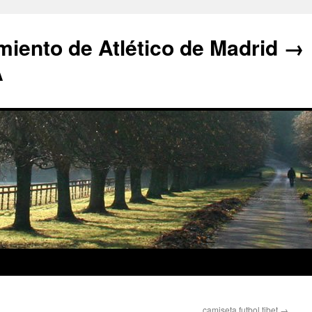
iento de Atlético de Madrid →
A
camiseta futbol tibet
→