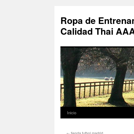
Ropa de Entrenam
Calidad Thai AA
Inicio
Saltar
al
←
tienda futbol madrid