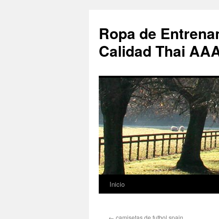
Ropa de Entrenam
Calidad Thai AA
Inicio
Saltar
al
←
camisetas de futbol spain