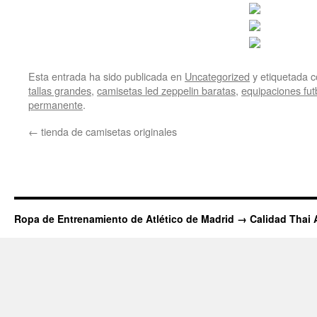
Esta entrada ha sido publicada en
Uncategorized
y etiquetada
tallas grandes
,
camisetas led zeppelin baratas
,
equipaciones futb
permanente
.
←
tienda de camisetas originales
Ropa de Entrenamiento de Atlético de Madrid → Calidad Thai