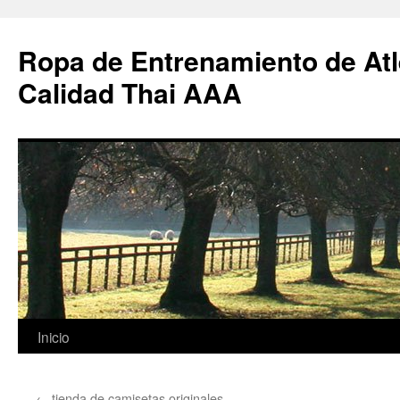
Ropa de Entrenamiento de Atl
Calidad Thai AAA
Saltar
Inicio
al
←
tienda de camisetas originales