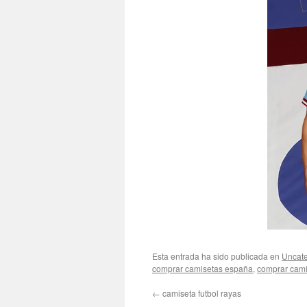
Esta entrada ha sido publicada en
Uncate
comprar camisetas españa
,
comprar cami
←
camiseta futbol rayas