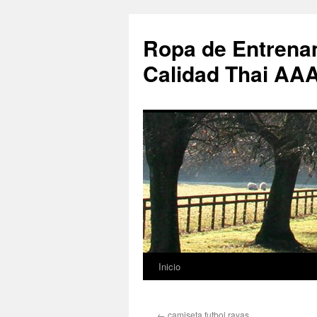
Ropa de Entrenam
Calidad Thai AA
Inicio
Saltar
al
←
camiseta futbol rayas