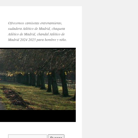
Ofrecemos camisetas entrenamiento,
sudadera Atlético de Madrid, chaqueta
Atlético de Madrid, chandal Atlético de
Madrid 2024 2025 para hombre y niño.