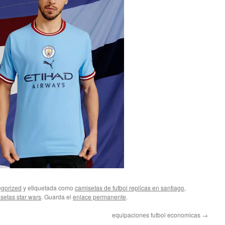
gorized
y etiquetada como
camisetas de futbol replicas en santiago
,
setas star wars
. Guarda el
enlace permanente
.
equipaciones futbol economicas
→