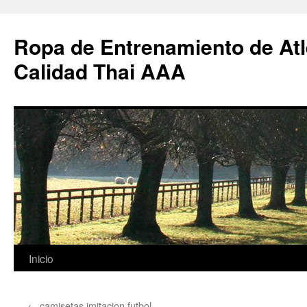
Ropa de Entrenamiento de Atl
Calidad Thai AAA
Saltar
Inicio
al
←
camisetas imitacion futbol