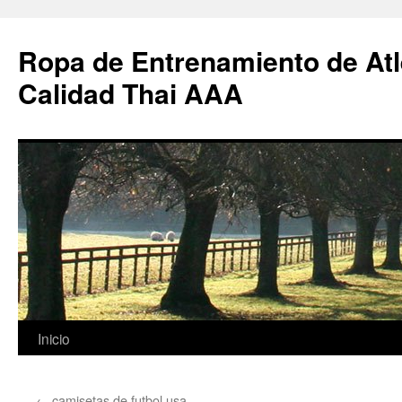
Ropa de Entrenamiento de Atl
Calidad Thai AAA
Saltar
Inicio
al
←
camisetas de futbol usa