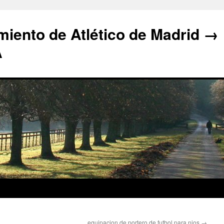
iento de Atlético de Madrid →
A
equipacion de portero de futbol para nios
→