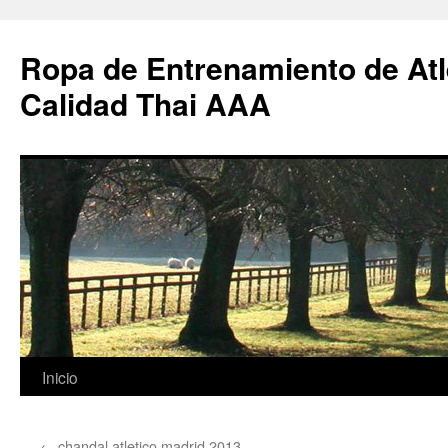
Ropa de Entrenamiento de Atl
Calidad Thai AAA
Saltar
Inicio
al
←
chandal atletico madrid 2013