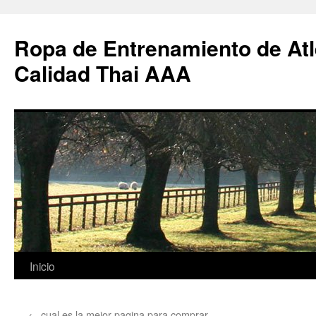
Ropa de Entrenamiento de Atl
Calidad Thai AAA
Saltar
Inicio
al
←
cual es la mejor pagina para comprar