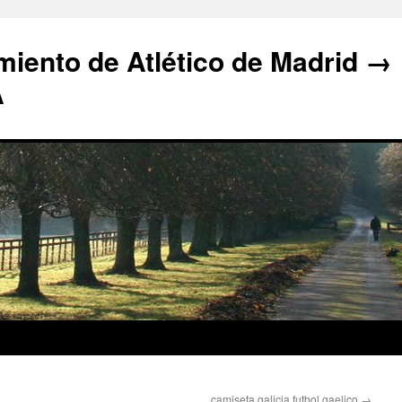
iento de Atlético de Madrid →
A
camiseta galicia futbol gaelico
→