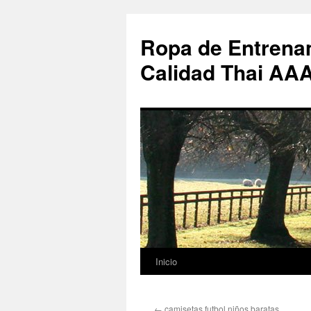
Ropa de Entrenam
Calidad Thai AA
Inicio
Saltar
al
←
camisetas futbol niños baratas