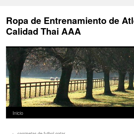
Ropa de Entrenamiento de Atl
Calidad Thai AAA
Saltar
Inicio
al
←
camisetas de futbol qatar