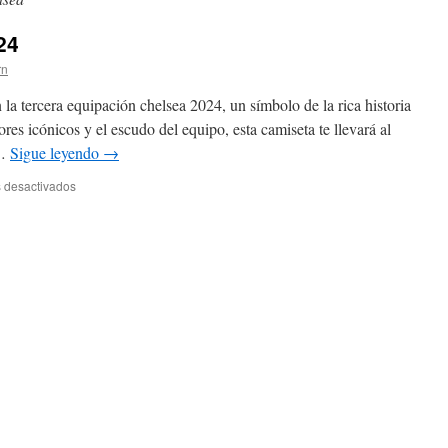
24
rn
 la tercera equipación chelsea 2024, un símbolo de la rica historia
res icónicos y el escudo del equipo, esta camiseta te llevará al
 …
Sigue leyendo
→
en
 desactivados
Rating
Chelsea
kit
23/24