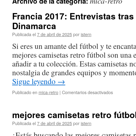
mica-retro
Archivo de la categoría:
contenido
Francia 2017: Entrevistas tras
Dinamarca
Publicada el
7 de abril de 2025
por
istern
Si eres un amante del fútbol y te encanta 
mejores camisetas retro fútbol son una 
añadir a tu colección. Estas camisetas no
nostalgia de grandes equipos y momento
Sigue leyendo
→
en
Publicado en
mica-retro
|
Comentarios desactivados
Francia
2017:
Entrevistas
mejores camisetas retro fútbo
tras
Argentina
Publicada el
7 de abril de 2025
por
istern
–
¿Estás buscando las mejores camisetas r
Dinamarca