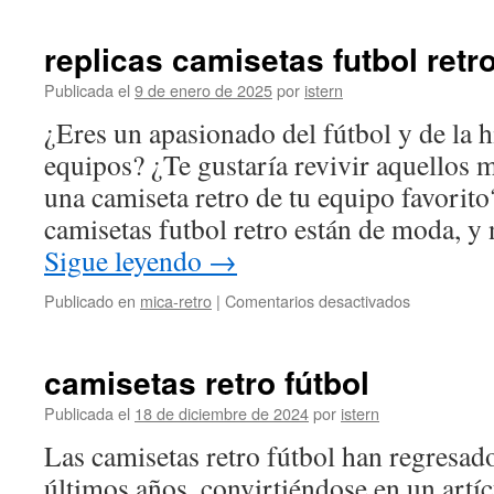
retro
fútbol
replicas camisetas futbol retr
Publicada el
9 de enero de 2025
por
istern
¿Eres un apasionado del fútbol y de la h
equipos? ¿Te gustaría revivir aquellos
una camiseta retro de tu equipo favorito
camisetas futbol retro están de moda, 
Sigue leyendo
→
en
Publicado en
mica-retro
|
Comentarios desactivados
replicas
camisetas
futbol
camisetas retro fútbol
retro
Publicada el
18 de diciembre de 2024
por
istern
Las camisetas retro fútbol han regresad
últimos años, convirtiéndose en un artí