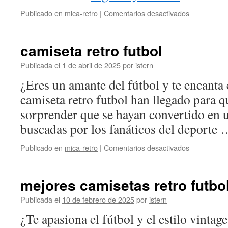
en
Publicado en
mica-retro
|
Comentarios desactivados
Mis
2
nuevas
camiseta retro futbol
camisetas
retro
Publicada el
1 de abril de 2025
por
istern
de
¿Eres un amante del fútbol y te encanta 
futbol
de
camiseta retro futbol han llegado para q
mi
sorprender que se hayan convertido en 
colección
son
buscadas por los fanáticos del deporte
INCREIBL
en
Publicado en
mica-retro
|
Comentarios desactivados
camiseta
retro
futbol
mejores camisetas retro futbo
Publicada el
10 de febrero de 2025
por
istern
¿Te apasiona el fútbol y el estilo vinta