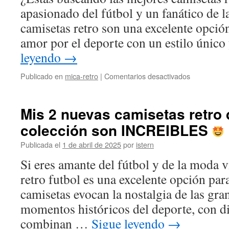
apasionado del fútbol y un fanático de l
camisetas retro son una excelente opció
amor por el deporte con un estilo único
leyendo
→
en
Publicado en
mica-retro
|
Comentarios desactivados
mejores
camisetas
retro
Mis 2 nuevas camisetas retro 
fútbol
colección son INCREIBLES
Publicada el
1 de abril de 2025
por
istern
Si eres amante del fútbol y de la moda v
retro futbol es una excelente opción par
camisetas evocan la nostalgia de las gra
momentos históricos del deporte, con d
combinan …
Sigue leyendo
→