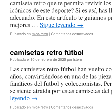
camiseta retro que te permita revivir 
icónicos de este deporte? Si es así, has l
adecuado. En este artículo te guiamos pa
mejores …
Sigue leyendo
→
en
Publicado en
mica-retro
|
Comentarios desactivados
mejores
camisetas
retro
camisetas retro fútbol
futbol
Publicada el
10 de febrero de 2025
por
istern
Las camisetas retro fútbol han vuelto co
años, convirtiéndose en una de las piez
fanáticos del fútbol y coleccionistas. Pe
se siente atraída por estas camisetas d
leyendo
→
en
Publicado en
mica-retro
|
Comentarios desactivados
camisetas