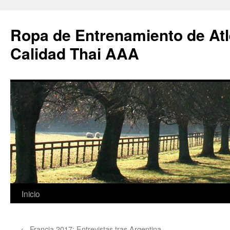
Ropa de Entrenamiento de Atl
Calidad Thai AAA
Saltar
Inicio
al
←
Francia 2017: Entrevistas tras Argentina –