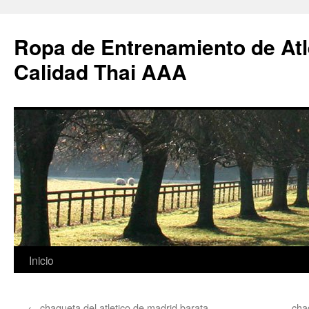
Ropa de Entrenamiento de Atl
Calidad Thai AAA
Saltar
Inicio
al
←
chaqueta del atletico de madrid barata
cha