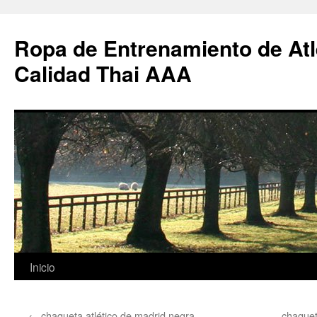
Ropa de Entrenamiento de Atl
Calidad Thai AAA
Saltar
Inicio
al
←
chaqueta atlético de madrid negra
chaquet