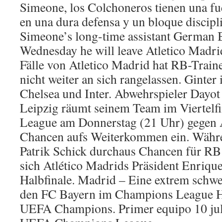
Simeone, los Colchoneros tienen una fu
en una dura defensa y un bloque discip
Simeone’s long-time assistant German 
Wednesday he will leave Atletico Madrid
Fälle von Atletico Madrid hat RB-Train
nicht weiter an sich rangelassen. Ginter
Chelsea und Inter. Abwehrspieler Day
Leipzig räumt seinem Team im Viertelf
League am Donnerstag (21 Uhr) gegen A
Chancen aufs Weiterkommen ein. Währ
Patrik Schick durchaus Chancen für RB L
sich Atlético Madrids Präsident Enriqu
Halbfinale. Madrid – Eine extrem schw
den FC Bayern im Champions League Hal
UEFA Champions. Primer equipo 10 juli