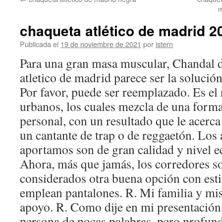
contenido
m
chaqueta atlético de madrid 2
Publicada el
19 de noviembre de 2021
por
istern
Para una gran masa muscular, Chandal d
atletico de madrid parece ser la solució
Por favor, puede ser reemplazado. Es el r
urbanos, los cuales mezcla de una form
personal, con un resultado que le acerca
un cantante de trap o de reggaetón. Los 
aportamos son de gran calidad y nivel 
Ahora, más que jamás, los corredores s
considerados otra buena opción con esti
emplean pantalones. R. Mi familia y mi
apoyo. R. Como dije en mi presentación
persona de pocas palabras, pero profu