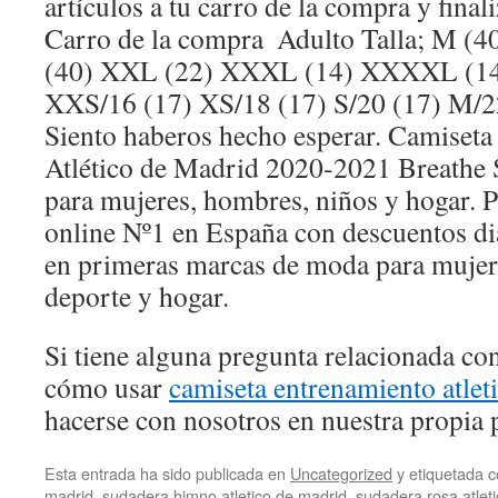
artículos a tu carro de la compra y finali
Carro de la compra Adulto Talla; M (4
(40) XXL (22) XXXL (14) XXXXL (14)
XXS/16 (17) XS/18 (17) S/20 (17) M/22
Siento haberos hecho esperar. Camiseta
Atlético de Madrid 2020-2021 Breathe 
para mujeres, hombres, niños y hogar. 
online Nº1 en España con descuentos di
en primeras marcas de moda para mujer
deporte y hogar.
Si tiene alguna pregunta relacionada c
cómo usar
camiseta entrenamiento atlet
hacerse con nosotros en nuestra propia 
Esta entrada ha sido publicada en
Uncategorized
y etiquetada
madrid
,
sudadera himno atletico de madrid
,
sudadera rosa atlet