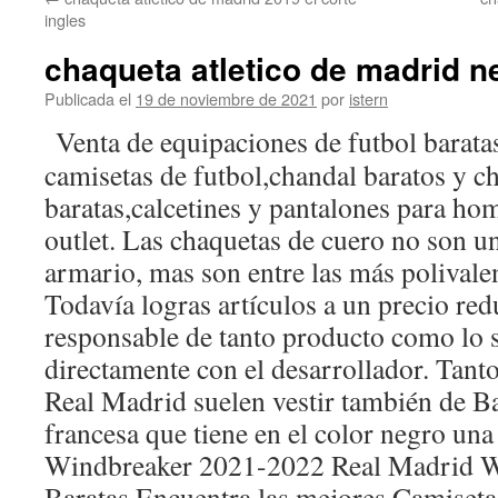
contenido
ingles
chaqueta atletico de madrid n
Publicada el
19 de noviembre de 2021
por
istern
Venta de equipaciones de futbol barat
camisetas de futbol,chandal baratos y c
baratas,calcetines y pantalones para ho
outlet. Las chaquetas de cuero no son 
armario, mas son entre las más polivale
Todavía logras artículos a un precio re
responsable de tanto producto como lo se
directamente con el desarrollador. Tanto
Real Madrid suelen vestir también de Ba
francesa que tiene en el color negro una
Windbreaker 2021-2022 Real Madrid W
Baratas,Encuentra las mejores Camiseta