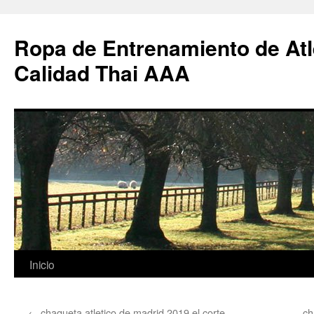
Ropa de Entrenamiento de Atl
Calidad Thai AAA
Saltar
Inicio
al
←
chaqueta atletico de madrid 2019 el corte
ch