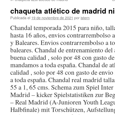
contenido
chaqueta atlético de madrid n
Publicada el
19 de noviembre de 2021
por
istern
Chandal temporada 2015 para niño, talla
hasta 16 años, envios contrarrembolso 
y Baleares. Envios contrarrembolso a t
baleares. Chandal de entrenamiento del 
buena calidad , solo por 48 con gasto de
mandamos a toda españa. Chandal de at
calidad , solo por 48 con gasto de env
a toda españa. Chandal real madrid tallas
55 a 1, 65 cms. Schema zum Spiel Inter
Madrid – kicker Spielstatistiken zur B
– Real Madrid (A-Junioren Youth Leag
Halbfinale) mit Torschützen, Aufstellu