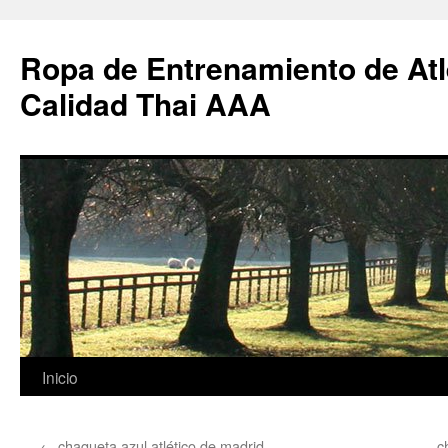
Ropa de Entrenamiento de Atl
Calidad Thai AAA
Saltar
Inicio
al
←
chaqueta azul atlético de madrid
c