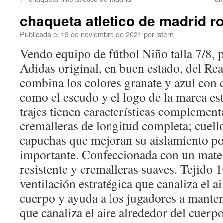
contenido
chaqueta atletico de madrid r
Publicada el
19 de noviembre de 2021
por
istern
Vendo equipo de fútbol Niño talla 7/8, 
Adidas original, en buen estado, del Re
combina los colores granate y azul con 
como el escudo y el logo de la marca e
trajes tienen características complemen
cremalleras de longitud completa; cuello
capuchas que mejoran su aislamiento po
importante. Confeccionada con un mater
resistente y cremalleras suaves. Tejido 
ventilación estratégica que canaliza el a
cuerpo y ayuda a los jugadores a manten
que canaliza el aire alrededor del cuerp