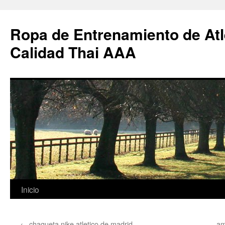
Ropa de Entrenamiento de Atl
Calidad Thai AAA
Saltar
Inicio
al
←
chaqueta nike atletico de madrid
am