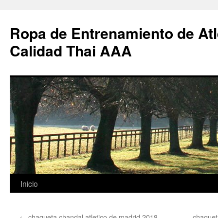
Ropa de Entrenamiento de Atl
Calidad Thai AAA
Saltar
Inicio
al
←
chaqueta chandal atletico de madrid 2018
chaquet