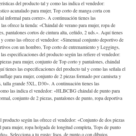
rísticas del producto tal y como las indica el vendedor:
tico acanalado para mujer, Top corto de manga corta con
al informal para correr». A continuación tienes las
 las ofrece la tienda: «Chándal de verano para mujer, ropa de
es, pantalones cortos de cintura alta, ceñido, 2 uds.». Aquí tienes
al y como las ofrece el vendedor: «Simenual conjunto deportivo de
ortivos con un hombro, Top corto de entrenamiento y Leggings,
las especificaciones del producto según las refiere el vendedor:
iezas para mujer, conjunto de Top corto y pantalones, chándal
uí tienes las especificaciones del producto tal y como las señala el
uflaje para mujer, conjunto de 2 piezas formado por camiseta y
os, talla grande 5XL, D30». A continuación tienes las
y como las indica el vendedor: «HLBCBG chándal de punto para
nformal, conjunto de 2 piezas, pantalones de punto, ropa deportiva
del producto según las ofrece el vendedor: «Conjunto de dos piezas
l para mujer, ropa holgada de longitud completa, Tops de punto
ño». Selecciona a tu gusto: lisos, de punto o con dibujos