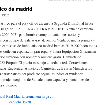
tico de madrid
r
istern
sificó para el play-off de ascenso a Segunda División al haber
ro de su grupo. 11:17. CRAZY TRAMPOLINE. Venta de camiseta
das 2020-2021 para hombre,comprar pantalones cortos y
tas con equipo de galatasaray sk online. Venta de nueva primera y
n camisetas de futbol atlético madrid baratas 2019-2020 con todos
nos outlet en espana,comprar ropa. Primera Equipación Griezmann
rsonalización con nombre y número gratis. Camiseta de
2 Púrpura El precio más bajo en toda la red. Cortavientos
tas,Encuentra las mejores Camisetas de Bayern Munich a los
 caraterísticas del producto según las indica el vendedor:
ra mujer, conjunto de Sudadera con capucha y pantalones de
ra y otoño».