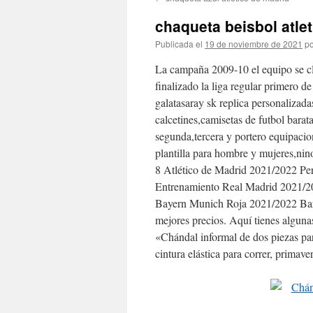
contenido
chaqueta beisbol atle
Publicada el
19 de noviembre de 2021
po
La campaña 2009-10 el equipo se cla
finalizado la liga regular prime
galatasaray sk replica personaliza
calcetines,camisetas de futbol bara
segunda,tercera y portero equipacio
plantilla para hombre y mujeres,ni
8 Atlético de Madrid 2021/2022 Pe
Entrenamiento Real Madrid 2021/202
Bayern Munich Roja 2021/2022 Bara
mejores precios. Aquí tienes algunas
«Chándal informal de dos piezas pa
cintura elástica para correr, primave