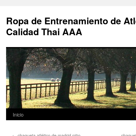
Ropa de Entrenamiento de Atl
Calidad Thai AAA
Saltar
Inicio
al
←
chaqueta atlético de madrid niño
chaquet