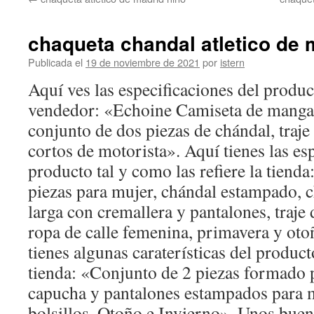
contenido
chaqueta chandal atletico de 
Publicada el
19 de noviembre de 2021
por
istern
Aquí ves las especificaciones del produc
vendedor: «Echoine Camiseta de manga 
conjunto de dos piezas de chándal, traje
cortos de motorista». Aquí tienes las es
producto tal y como las refiere la tiend
piezas para mujer, chándal estampado, 
larga con cremallera y pantalones, traje 
ropa de calle femenina, primavera y ot
tienes algunas caraterísticas del producto
tienda: «Conjunto de 2 piezas formado
capucha y pantalones estampados para 
bolsillos, Otoño e Invierno». Unos bue