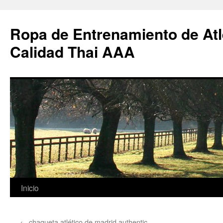
Ropa de Entrenamiento de Atl
Calidad Thai AAA
Saltar
Inicio
al
←
chaqueta atlético de madrid authentic