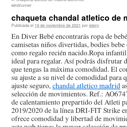
contenido
windrunner
chaqueta chandal atletico de 
Publicada el
19 de noviembre de 2021
por
istern
En Diver Bebé encontrarás ropa de beb
camisetas niños divertidas, bodies bebe 
como regalo recién nacido.Ropa infantil 
ideal para regalar. Así podrás disfrutar 
que tengas la máxima comodidad. El cor
su ajuste a su nivel de comodidad para q
ajuste seguro,
chandal atletico madrid
as
selección de movimientos. Ref.: AO6747
de calentamiento prepartido del Atleti 
2019/2020 de la línea DRI-FIT Strike en
ofrece comodidad y libertad de movimie
esta web tienes la mayor selección de p