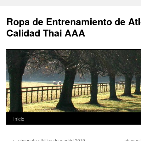
Ropa de Entrenamiento de Atl
Calidad Thai AAA
Saltar
Inicio
al
←
chaqueta atlético de madrid 2019
chaquet