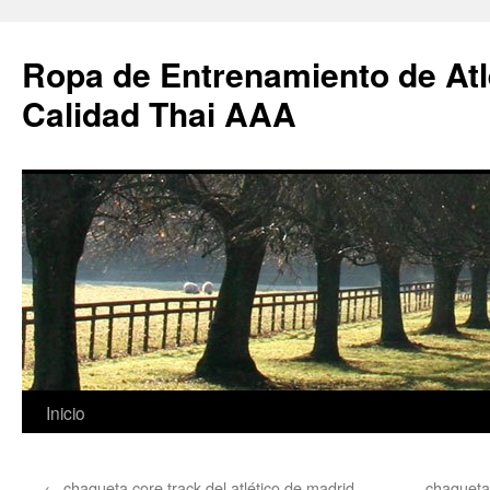
Ropa de Entrenamiento de Atl
Calidad Thai AAA
Saltar
Inicio
al
←
chaqueta core track del atlético de madrid
chaqueta 