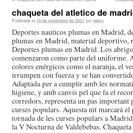
contenido
chaqueta del atletico de madr
Publicada el
19 de noviembre de 2021
por
istern
Deportes nauticos plumas en Madrid, de
plumas en Madrid, material deportivo, r
Deportes plumas en Madrid. Los abrig
comenzaron como parte del uniforme. A
colores enérgicos como el naranja, el ve
irrumpen con fuerza y se han convertido
Adaptada per a cumplir amb les normativ
higiene, y amb canvis pel que fa el reco
corredors, representa un pas important p
curses populars. Aquesta nit marcará el 
tornada de les curses populars a Madrid 
la V Nocturna de Valdebebas. Chaque