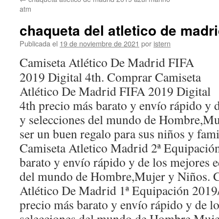
contenido
atm
chaqueta del atletico de madr
Publicada el
19 de noviembre de 2021
por
istern
Camiseta Atlético De Madrid FIFA
2019 Digital 4th. Comprar Camiseta
Atlético De Madrid FIFA 2019 Digital
4th precio más barato y envío rápido y 
y selecciones del mundo de Hombre,Muj
ser un buen regalo para sus niños y fam
Camiseta Atletico Madrid 2ª Equipació
barato y envío rápido y de los mejores 
del mundo de Hombre,Mujer y Niños. 
Atlético De Madrid 1ª Equipación 2019
precio más barato y envío rápido y de l
selecciones del mundo de Hombre,Mujer