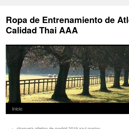
Ropa de Entrenamiento de Atl
Calidad Thai AAA
Saltar
Inicio
al
←
chaqueta atletico de madrid 2019 azul marino