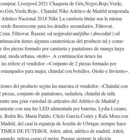
e comprar. Liverpool 2021 Chaqueta de Gris,Negro,Rojo,Verde,
o,Gris,Verde,Rojo.. Chandal Nike Atlético de Madrid temporada
 Atletico Nacional 2018 Nike La camiseta titular usa la misma
verde fluorescente para los detalles secundarios. Filtrovat.
ena. Filtrovat. Řazení: od nejprodávanějšího | abecedně | od
ntinuación tienes algunas caraterísticas del producto tal y como
de dos piezas formado por camiseta y pantalones de manga larga
mal, moda urbana, otoño». A continuación tienes las
 las refiere el vendedor: «Conjunto de 2 piezas formado por
estampados para mujer, chándal con bolsillos, Otoño e Invierno».
aciones del producto según las muestra el vendedor: «Chándal con
 piezas, conjunto de pantalones, sudadera, chándal de talla
entre una gran variedad de artículos del Atlético de Madrid y
tivamente con una luz LED alimentada por baterías. Lydia Lozano,
z, Belén Ro, María Patiño, Chelo García Cortés y Rafa Mora con
e Madrid, del cual la expareja de Jesulín de Ubrique siempre hace
MES DE FUTEBOL Atleti, atleti, atlético de madrid, Atleti,
 ganando, peleas como el mejor, Porque siempre la afición,