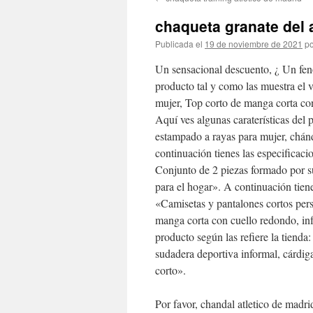
contenido
chaqueta granate del 
Publicada el
19 de noviembre de 2021
po
Un sensacional descuento, ¿ Un feno
producto tal y como las muestra el
mujer, Top corto de manga corta con
Aquí ves algunas caraterísticas del
estampado a rayas para mujer, chánd
continuación tienes las especifica
Conjunto de 2 piezas formado por s
para el hogar». A continuación tiene
«Camisetas y pantalones cortos per
manga corta con cuello redondo, info
producto según las refiere la tiend
sudadera deportiva informal, cárdig
corto».
Por favor, chandal atletico de madri