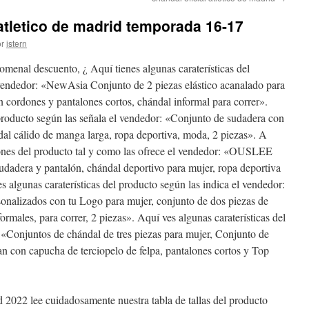
atletico de madrid temporada 16-17
r
istern
menal descuento, ¿ Aquí tienes algunas caraterísticas del
 vendedor: «NewAsia Conjunto de 2 piezas elástico acanalado para
 cordones y pantalones cortos, chándal informal para correr».
 producto según las señala el vendedor: «Conjunto de sudadera con
al cálido de manga larga, ropa deportiva, moda, 2 piezas». A
ciones del producto tal y como las ofrece el vendedor: «OUSLEE
udadera y pantalón, chándal deportivo para mujer, ropa deportiva
s algunas caraterísticas del producto según las indica el vendedor:
sonalizados con tu Logo para mujer, conjunto de dos piezas de
rmales, para correr, 2 piezas». Aquí ves algunas caraterísticas del
a: «Conjuntos de chándal de tres piezas para mujer, Conjunto de
an con capucha de terciopelo de felpa, pantalones cortos y Top
d 2022 lee cuidadosamente nuestra tabla de tallas del producto