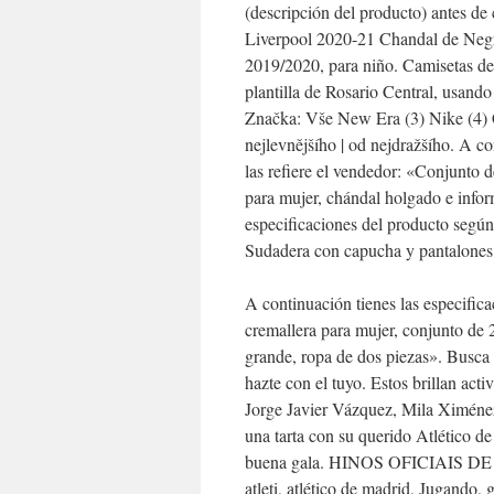
(descripción del producto) antes d
Liverpool 2020-21 Chandal de Negr
2019/2020, para niño. Camisetas de
plantilla de Rosario Central, usando 
Značka: Vše New Era (3) Nike (4) C
nejlevnějšího | od nejdražšího. A co
las refiere el vendedor: «Conjunto 
para mujer, chándal holgado e infor
especificaciones del producto según
Sudadera con capucha y pantalones 
A continuación tienes las especific
cremallera para mujer, conjunto de 2
grande, ropa de dos piezas». Busca 
hazte con el tuyo. Estos brillan ac
Jorge Javier Vázquez, Mila Ximéne
una tarta con su querido Atlético d
buena gala. HINOS OFICIAIS DE TI
atleti, atlético de madrid, Jugando,