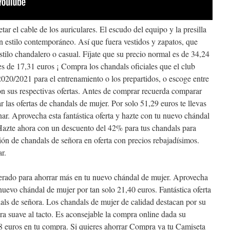
jetar el cable de los auriculares. El escudo del equipo y la presilla
 un estilo contemporáneo. Así que fuera vestidos y zapatos, que
tilo chandalero o casual. Fíjate que su precio normal es de 34,24
es de 17,31 euros ¡ Compra los chandals oficiales que el club
020/2021 para el entrenamiento o los prepartidos, o escoge entre
con sus respectivas ofertas. Antes de comprar recuerda comparar
ar las ofertas de chandals de mujer. Por solo 51,29 euros te llevas
ar. Aprovecha esta fantástica oferta y hazte con tu nuevo chándal
 Hazte ahora con un descuento del 42% para tus chandals para
ón de chandals de señora en oferta con precios rebajadísimos.
r.
perado para ahorrar más en tu nuevo chándal de mujer. Aprovecha
u nuevo chándal de mujer por tan solo 21,40 euros. Fantástica oferta
ls de señora. Los chandals de mujer de calidad destacan por su
a suave al tacto. Es aconsejable la compra online dada su
 euros en tu compra. Si quieres ahorrar Compra ya tu Camiseta