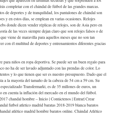
najes que aparecen en distintas secuelas y que sorprenden a los
ás completar con el chándal de fútbol de las grandes marcas.
tos de deportes y de tranquilidad, los pantalones de chándal son
ves y en estos días, se emplean en varias ocasiones. Relojes
webs donde dicen vender réplicas de relojes, son de Asia pero en
oría de las veces siempre dejan claro que son relojes falsos o de
 que viene de maravilla para aquellos meses que no son tan
er con él multitud de deportes y entrenamientos diferentes gracias
bre para niños en ropa deportiva. Se puede ser un buen regalo para
anco no ha de ser lavado adjuntado con las prendas de color. Lo
entos y lo que tienen que ser es nuestro presupuesto. Dado que el
justa a la mayoría del tamaño de la cabeza de 54 cm a 59 cm. Su
 especializado Transfermarkt, es de 35 millones de euros, un
o en cuenta la inflación del mercado en el mundo del fútbol.
017 chandal hombre – Inicio | Contáctenos | Entrar| Crear
ndal futbol atletico madrid baratas 2018-2019 blanca baratos
chandal atlético madrid hombre baratos online. Chándal Atlético