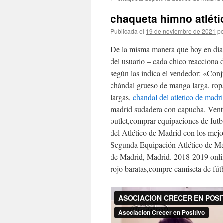
contenido
chaqueta himno atléti
Publicada el
19 de noviembre de 2021
po
De la misma manera que hoy en día,
del usuario – cada chico reacciona d
según las indica el vendedor: «Con
chándal grueso de manga larga, rop
largas,
chandal del atletico de madr
madrid sudadera con capucha. Ven
outlet,comprar equipaciones de futb
del Atlético de Madrid con los mejo
Segunda Equipación Atlético de Madr
de Madrid, Madrid. 2018-2019 onlin
rojo baratas,compre camiseta de fútb