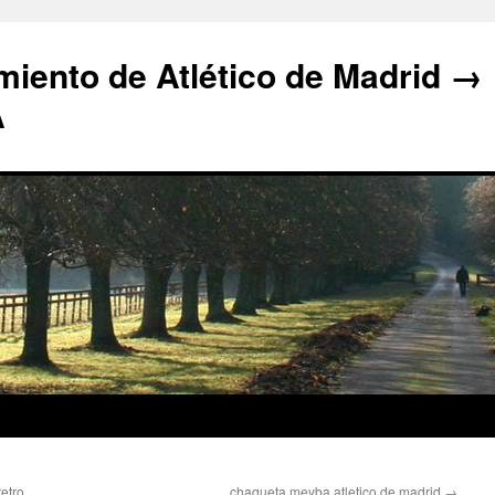
iento de Atlético de Madrid →
A
retro
chaqueta meyba atletico de madrid
→