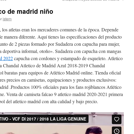
co de madrid niño
r
istern
 los atletas eran los mercaderes comunes de la época. Depende
e manera diferente. Aquí tienes las especificaciones del producto
junto de 2 piezas formado por Sudadera con capucha para mujer,
a deportiva informal, otoño». Sudadera con capucha con mangas
id 2022
capucha con cordones y estampado de esqueleto. Atletico
ta Chandal Atletico de Madrid Azul 2018-2019 Chandal
ol baratas para equipos de Atlético Madrid online. Tienda oficial
res precios en camisetas, equipaciones y productos exclusivos:
id .Productos 100% oficiales para los fans rojiblancos Atlético
e. Venta de camiseta falcao 9 atletico madrid 2020-2021 primera
ol del atletico madrid con alta calidad y bajo precio.