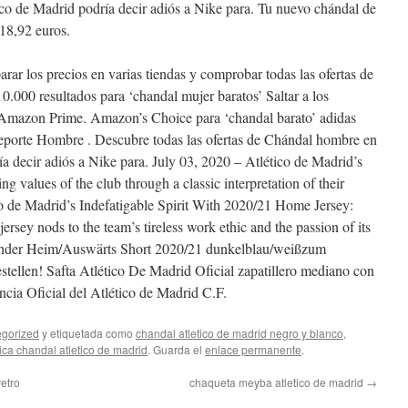
o de Madrid podría decir adiós a Nike para. Tu nuevo chándal de
 18,92 euros.
ar los precios en varias tiendas y comprobar todas las ofertas de
0.000 resultados para ‘chandal mujer baratos’ Saltar a los
 Amazon Prime. Amazon’s Choice para ‘chandal barato’ adidas
porte Hombre . Descubre todas las ofertas de Chándal hombre en
a decir adiós a Nike para. July 03, 2020 – Atlético de Madrid’s
g values of the club through a classic interpretation of their
co de Madrid’s Indefatigable Spirit With 2020/21 Home Jersey:
ersey nods to the team’s tireless work ethic and the passion of its
Kinder Heim/Auswärts Short 2020/21 dunkelblau/weißzum
estellen! Safta Atlético De Madrid Oficial zapatillero mediano con
ncia Oficial del Atlético de Madrid C.F.
gorized
y etiquetada como
chandal atletico de madrid negro y blanco
,
ica chandal atletico de madrid
. Guarda el
enlace permanente
.
retro
chaqueta meyba atletico de madrid
→