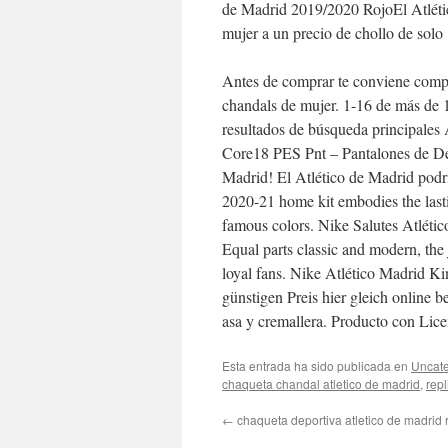
de Madrid 2019/2020 RojoEl Atlétic
mujer a un precio de chollo de solo
Antes de comprar te conviene compar
chandals de mujer. 1-16 de más de 1
resultados de búsqueda principales
Core18 PES Pnt – Pantalones de De
Madrid! El Atlético de Madrid podrí
2020-21 home kit embodies the lastin
famous colors. Nike Salutes Atléti
Equal parts classic and modern, the j
loyal fans. Nike Atlético Madrid 
günstigen Preis hier gleich online b
asa y cremallera. Producto con Lice
Esta entrada ha sido publicada en
Uncate
chaqueta chandal atletico de madrid
,
repl
←
chaqueta deportiva atletico de madrid 