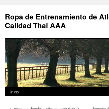
Ropa de Entrenamiento de Atl
Calidad Thai AAA
Saltar
Inicio
al
←
chaqueta chandal atletico de madrid 2012
chaqueta de