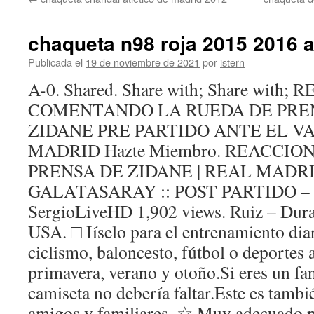
contenido
chaqueta n98 roja 2015 2016 a
Publicada el
19 de noviembre de 2021
por
istern
A-0. Shared. Share with; Share wit
COMENTANDO LA RUEDA DE PREN
ZIDANE PRE PARTIDO ANTE EL V
MADRID Hazte Miembro. REACCI
PRENSA DE ZIDANE | REAL MADRI
GALATASARAY :: POST PARTIDO – Du
SergioLiveHD 1,902 views. Ruiz – Dur
USA. □ Iíselo para el entrenamiento dia
ciclismo, baloncesto, fútbol o deportes a
primavera, verano y otoño.Si eres un faná
camiseta no debería faltar.Este es tambi
amigos y familiares. ☆ Muy adecuado pa