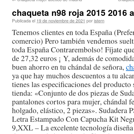
contenido
chaqueta n98 roja 2015 2016 a
Publicada el
19 de noviembre de 2021
por
istern
Tenemos clientes en toda España (Prefer
comercio) Pero también vendemos suelt
toda España Contrarembolso! Fíjate que
de 27,32 euros ¡ Y, además de comodida
buen ahorro en tu chándal de señora,
ch
ya que hay muchos descuentos a tu alca
tienes las especificaciones del producto 
tienda: «Conjunto de dos piezas de Sud
pantalones cortos para mujer, chándal 
holgado, elástico, 2 piezas». Sudadera
Letra Estampado Con Capucha Kit Negr
9,XXL – La excelente tecnología diseña