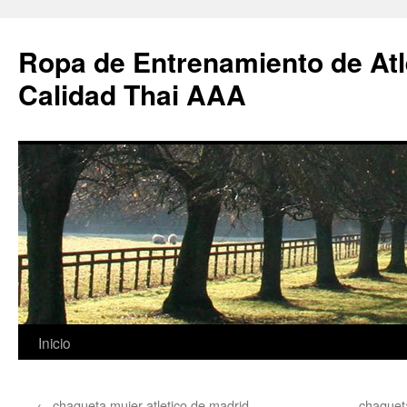
Ropa de Entrenamiento de Atl
Calidad Thai AAA
Saltar
Inicio
al
←
chaqueta mujer atletico de madrid
chaqueta