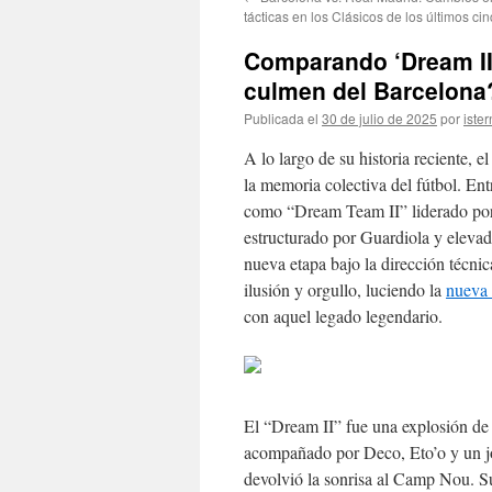
contenido
tácticas en los Clásicos de los últimos ci
Comparando ‘Dream II’
culmen del Barcelona
Publicada el
30 de julio de 2025
por
ister
A lo largo de su historia reciente,
la memoria colectiva del fútbol. Ent
como “Dream Team II” liderado por
estructurado por Guardiola y elevad
nueva etapa bajo la dirección técni
ilusión y orgullo, luciendo la
nueva 
con aquel legado legendario.
El “Dream II” fue una explosión de 
acompañado por Deco, Eto’o y un jo
devolvió la sonrisa al Camp Nou. Su