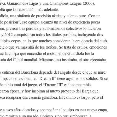
ectiva. Ganaron dos Ligas y una Champions League (2006),
fía que florecería aún más adelante.
iola, una sinfonía de precisión táctica y talento puro. Con un
 de posición”, ese equipo alcanzó un nivel de excelencia pocas
ón, presión tras pérdida y automatismos colectivos lo hicieron
 y 2012 conquistaron todos los títulos posibles, incluyendo dos
iples copas, en lo que muchos consideran la era dorada del club.
cio que va más allá de los trofeos. Se trata de estilos, emociones
ue la chispa que encendió el motor, el de Guardiola fue la
ria del fútbol mundial. Mientras uno inspiraba, el otro ejecutaba
ro culmen del Barcelona depende del ángulo desde el que se mire.
l impacto emocional, el “Dream II” tiene argumentos sólidos. Si se
l dominio total del juego, el “Dream III” es incomparable.
caron época, y hoy inspiran al nuevo proyecto del Barça que,
sca recuperar esa esencia ganadora. El camino es largo, pero el
e a esos años dorados y acompañar al equipo en esta nueva etapa,
lo remiten a un pasado glorioso, sino que simbolizan la