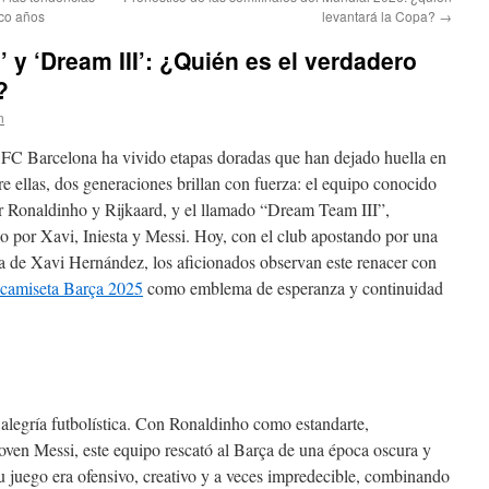
nco años
levantará la Copa?
→
 y ‘Dream III’: ¿Quién es el verdadero
?
n
 el FC Barcelona ha vivido etapas doradas que han dejado huella en
re ellas, dos generaciones brillan con fuerza: el equipo conocido
 Ronaldinho y Rijkaard, y el llamado “Dream Team III”,
o por Xavi, Iniesta y Messi. Hoy, con el club apostando por una
ca de Xavi Hernández, los aficionados observan este renacer con
camiseta Barça 2025
como emblema de esperanza y continuidad
alegría futbolística. Con Ronaldinho como estandarte,
ven Messi, este equipo rescató al Barça de una época oscura y
 juego era ofensivo, creativo y a veces impredecible, combinando