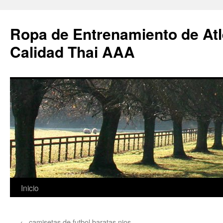
Ropa de Entrenamiento de Atl
Calidad Thai AAA
Saltar
Inicio
al
←
camisetas de futbol baratas nios