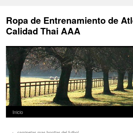
Ropa de Entrenamiento de Atl
Calidad Thai AAA
Saltar
Inicio
al
←
camisetas mas bonitas del futbol