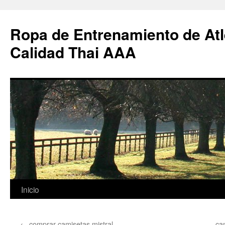
Ropa de Entrenamiento de Atl
Calidad Thai AAA
Saltar
Inicio
al
←
comprar camisetas mistral
ca