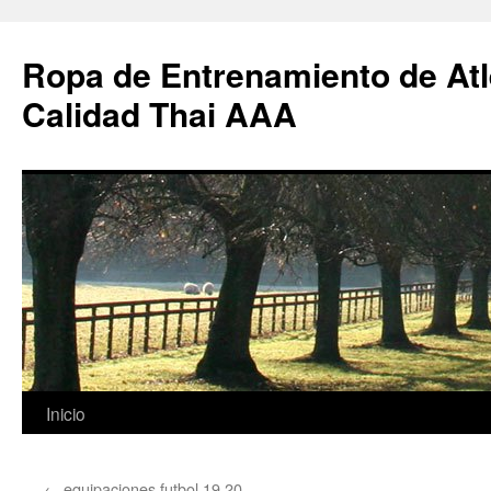
Ropa de Entrenamiento de Atl
Calidad Thai AAA
Saltar
Inicio
al
←
equipaciones futbol 19 20