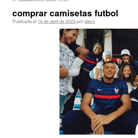
contenido
comprar camisetas futbol
Publicada el
14 de abril de 2023
por
istern