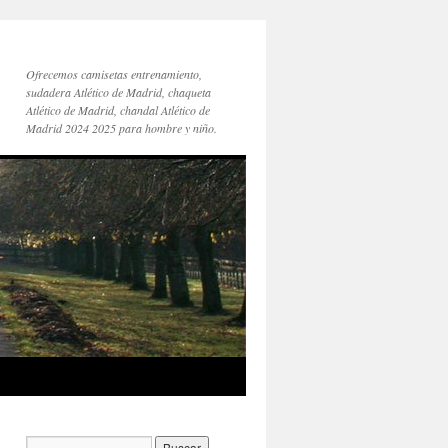
Ofrecemos camisetas entrenamiento,
sudadera Atlético de Madrid, chaqueta
Atlético de Madrid, chandal Atlético de
Madrid 2024 2025 para hombre y niño.