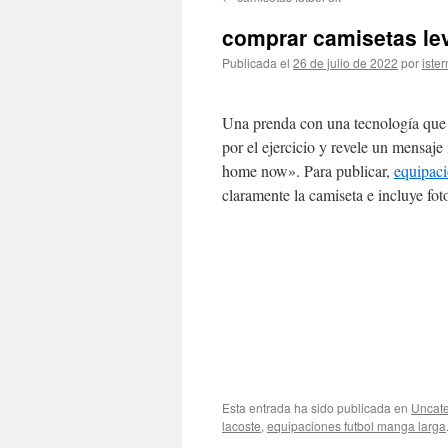
contenido
comprar camisetas le
Publicada el
26 de julio de 2022
por
ister
Una prenda con una tecnología que h
por el ejercicio y revele un mensaj
home now». Para publicar,
equipaci
claramente la camiseta e incluye fot
Esta entrada ha sido publicada en
Uncate
lacoste
,
equipaciones futbol manga larga