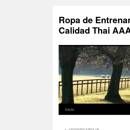
Ropa de Entrenam
Calidad Thai AA
Inicio
Saltar
al
←
camisetas futbol uk