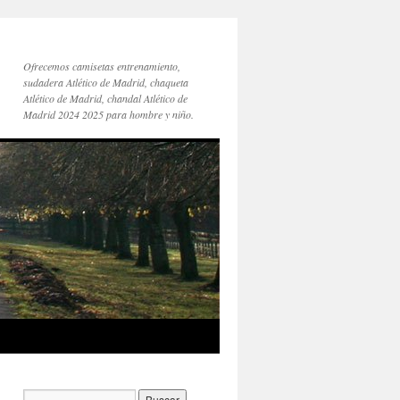
Ofrecemos camisetas entrenamiento,
sudadera Atlético de Madrid, chaqueta
Atlético de Madrid, chandal Atlético de
Madrid 2024 2025 para hombre y niño.